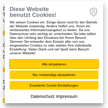
Das bedeutet: Sie kommen für die
Diese Website
Therapiestunden zu uns
benutzt Cookies!
und gehen danach wieder nach Hause.
Wir setzen Cookies ein. Einige davon sind für den Betrieb
der Website notwendig. Andere helfen uns, Ihnen ein
verbessertes Informationsangebot zu bieten. Da uns
in der Tagesklinik.
Datenschutz sehr wichtig ist, entscheiden Sie bitte selbst
über den Umfang des Einsatzes bei Ihrem Besuch.
Stimmen Sie entweder dem Einsatz aller von uns
Das bedeutet: Sie kommen morgens zu uns
eingesetzten Cookies zu oder wählen Ihre individuelle
Einstellung. Vielen Dank und viel Spaß beim Besuch
und sind abends und am Wochenende zu Hause.
unserer Website!
Das nennt man auch: teilstationär.
Alle akzeptieren
stationär.
Nur notwendige akzeptieren
Das bedeutet: Sie sind für die Therapie die ganze
Erweiterte Cookie-Einstellungen
Zeit bei uns in der Klinik.
Datenschutz Impressum
stationsäquivalent.