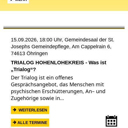
Events
15.09.2026, 18:00 Uhr,
Gemeindesaal der St.
Josephs Gemeindepflege, Am Cappelrain 6,
74613 Öhringen
TRIALOG HOHENLOHEKREIS - Was ist
„Trialog“?
Der Trialog ist ein offenes
Gesprächsangebot, das Menschen mit
psychischen Erschütterungen, An– und
Zugehörige sowie in…
: TRIALOG HOHENLOHEKREIS - WAS IST
WEITERLESEN
Term
ALLE TERMINE