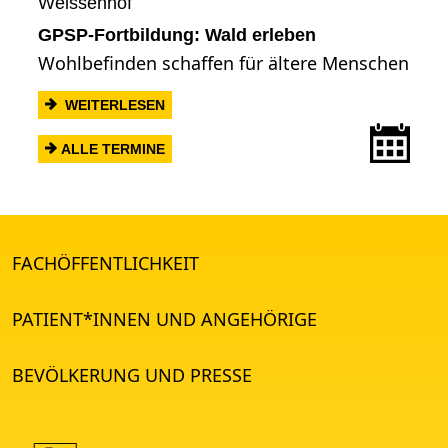
Weissenhof
GPSP-Fortbildung: Wald erleben
Wohlbefinden schaffen für ältere Menschen
: GPSP-FORTBILDUNG: WALD ERLEBEN
WEITERLESEN
Term
ALLE TERMINE
FACHÖFFENTLICHKEIT
PATIENT*INNEN UND ANGEHÖRIGE
BEVÖLKERUNG UND PRESSE