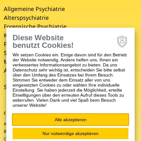
Allgemeine Psychiatrie
Alterspsychiatrie
Forensische Psychiatrie
Kinder- und Jugendpsychiatrie
Diese Website
Psychosomatische Medizin
benutzt Cookies!
Suchttherapie
Wir setzen Cookies ein. Einige davon sind für den Betrieb
der Website notwendig. Andere helfen uns, Ihnen ein
Medizinisches Versorgungszentrum (MVZ)
verbessertes Informationsangebot zu bieten. Da uns
Ambulanter Psychiatrischer Pflegedienst (APP)
Datenschutz sehr wichtig ist, entscheiden Sie bitte selbst
über den Umfang des Einsatzes bei Ihrem Besuch.
Stimmen Sie entweder dem Einsatz aller von uns
eingesetzten Cookies zu oder wählen Ihre individuelle
STANDORTE
Einstellung. Sie haben jederzeit die Möglichkeit, erteilte
Einwilligungen über den erneuten Aufruf dieses Tools zu
widerrufen. Vielen Dank und viel Spaß beim Besuch
unserer Website!
EIN UNTERNEHMEN DER ZFP-GRUPPE BADEN-WÜRTTEMBERG
Alle akzeptieren
ANFAHRT/KONTAKT
BARRIEREFREIHEIT
Nur notwendige akzeptieren
COOKIE-EINSTELLUNGEN