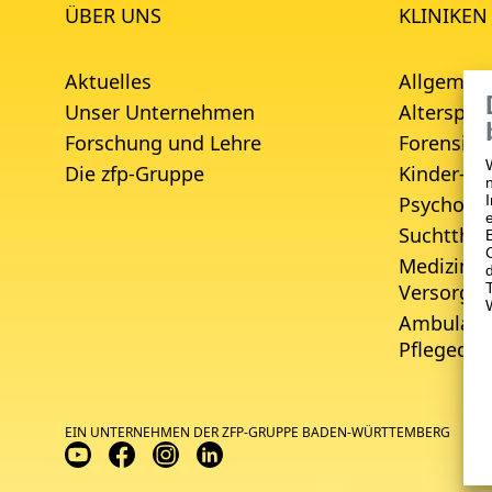
ÜBER UNS
KLINIKEN
Aktuelles
Allgemein
Unser Unternehmen
Alterspsyc
Forschung und Lehre
Forensisc
Die zfp-Gruppe
Kinder- u
Psychoso
Suchtther
Medizinis
Versorgu
Ambulante
Pflegedie
EIN UNTERNEHMEN DER ZFP-GRUPPE BADEN-WÜRTTEMBERG