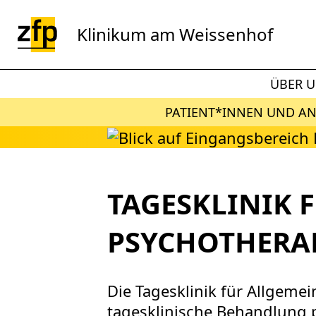
Zum Hauptinhalt springen
Klinikum am Weissenhof
ÜBER 
PATIENT*INNEN UND A
TAGESKLINIK 
PSYCHOTHERA
Die Tagesklinik für Allgemei
tagesklinische Behandlung p