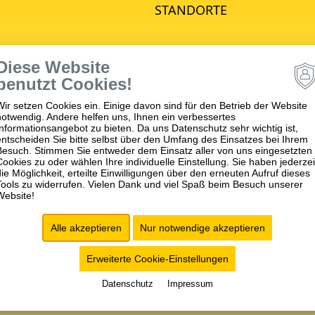
STANDORTE
e Psychiatrie
Diese Website
hiatrie
benutzt Cookies!
he Psychiatrie
Wir setzen Cookies ein. Einige davon sind für den Betrieb der Website
nd Jugendpsychiatrie
notwendig. Andere helfen uns, Ihnen ein verbessertes
Informationsangebot zu bieten. Da uns Datenschutz sehr wichtig ist,
matische Medizin
entscheiden Sie bitte selbst über den Umfang des Einsatzes bei Ihrem
apie
Besuch. Stimmen Sie entweder dem Einsatz aller von uns eingesetzten
Cookies zu oder wählen Ihre individuelle Einstellung. Sie haben jederzei
ches
die Möglichkeit, erteilte Einwilligungen über den erneuten Aufruf dieses
Tools zu widerrufen. Vielen Dank und viel Spaß beim Besuch unserer
ngszentrum (MVZ)
Website!
r Psychiatrischer
nst (APP)
Alle akzeptieren
Nur notwendige akzeptieren
Erweiterte Cookie-Einstellungen
ANFAHRT/KONTAKT
BARRIEREFREIHEIT
COOKIE-EINSTELLUNGE
Datenschutz
Impressum