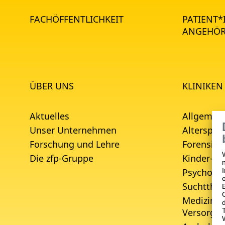
FACHÖFFENTLICHKEIT
PATIENT
ANGEHÖR
ÜBER UNS
KLINIKEN
Aktuelles
Allgemein
Unser Unternehmen
Alterspsyc
Forschung und Lehre
Forensisc
Die zfp-Gruppe
Kinder- u
Psychoso
Suchtther
Medizinis
Versorgu