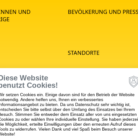
*INNEN UND
BEVÖLKERUNG UND PRES
IGE
STANDORTE
e Psychiatrie
Diese Website
hiatrie
benutzt Cookies!
he Psychiatrie
Wir setzen Cookies ein. Einige davon sind für den Betrieb der Website
nd Jugendpsychiatrie
notwendig. Andere helfen uns, Ihnen ein verbessertes
matische Medizin
Informationsangebot zu bieten. Da uns Datenschutz sehr wichtig ist,
entscheiden Sie bitte selbst über den Umfang des Einsatzes bei Ihrem
apie
Besuch. Stimmen Sie entweder dem Einsatz aller von uns eingesetzten
Cookies zu oder wählen Ihre individuelle Einstellung. Sie haben jederzei
ches
die Möglichkeit, erteilte Einwilligungen über den erneuten Aufruf dieses
ngszentrum (MVZ)
Tools zu widerrufen. Vielen Dank und viel Spaß beim Besuch unserer
Website!