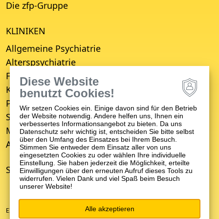
Die zfp-Gruppe
KLINIKEN
Allgemeine Psychiatrie
Alterspsychiatrie
Forensische Psychiatrie
Diese Website
Kinder- und Jugendpsychiatrie
benutzt Cookies!
Psychosomatische Medizin
Wir setzen Cookies ein. Einige davon sind für den Betrieb
Suchttherapie
der Website notwendig. Andere helfen uns, Ihnen ein
verbessertes Informationsangebot zu bieten. Da uns
Medizinisches Versorgungszentrum (MVZ)
Datenschutz sehr wichtig ist, entscheiden Sie bitte selbst
über den Umfang des Einsatzes bei Ihrem Besuch.
Ambulanter Psychiatrischer Pflegedienst (APP)
Stimmen Sie entweder dem Einsatz aller von uns
eingesetzten Cookies zu oder wählen Ihre individuelle
Einstellung. Sie haben jederzeit die Möglichkeit, erteilte
STANDORTE
Einwilligungen über den erneuten Aufruf dieses Tools zu
widerrufen. Vielen Dank und viel Spaß beim Besuch
unserer Website!
Alle akzeptieren
EIN UNTERNEHMEN DER ZFP-GRUPPE BADEN-WÜRTTEMBERG