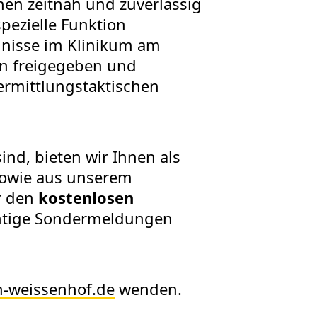
nen zeitnah und zuverlässig
pezielle Funktion
ignisse im Klinikum am
nn freigegeben und
ermittlungstaktischen
ind, bieten wir Ihnen als
sowie aus unserem
r den
kostenlosen
ichtige Sondermeldungen
m-weissenhof.de
wenden.