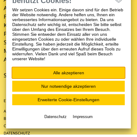
benutzt Cookies!
Alterspsychiatrie
Wir setzen Cookies ein. Einige davon sind für den Betrieb
der Website notwendig. Andere helfen uns, Ihnen ein
Forensische Psychiatrie
verbessertes Informationsangebot zu bieten. Da uns
Kinder- und Jugendpsychiatrie
Datenschutz sehr wichtig ist, entscheiden Sie bitte selbst
über den Umfang des Einsatzes bei Ihrem Besuch.
Psychosomatische Medizin
Stimmen Sie entweder dem Einsatz aller von uns
eingesetzten Cookies zu oder wählen Ihre individuelle
Suchttherapie
Einstellung. Sie haben jederzeit die Möglichkeit, erteilte
Einwilligungen über den erneuten Aufruf dieses Tools zu
Medizinisches Versorgungszentrum (MVZ)
widerrufen. Vielen Dank und viel Spaß beim Besuch
Ambulanter Psychiatrischer Pflegedienst (APP)
unserer Website!
Alle akzeptieren
STANDORTE
Nur notwendige akzeptieren
Erweiterte Cookie-Einstellungen
EIN UNTERNEHMEN DER ZFP-GRUPPE BADEN-WÜRTTEMBERG
ANFAHRT/KONTAKT
Datenschutz
Impressum
BARRIEREFREIHEIT
COOKIE-EINSTELLUNGEN
DATENSCHUTZ