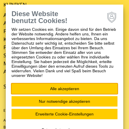
KLINIKEN
Diese Website
Allgemeine Psychiatrie
benutzt Cookies!
Alterspsychiatrie
Wir setzen Cookies ein. Einige davon sind für den Betrieb
Forensische Psychiatrie
der Website notwendig. Andere helfen uns, Ihnen ein
Kinder- und Jugendpsychiatrie
verbessertes Informationsangebot zu bieten. Da uns
Datenschutz sehr wichtig ist, entscheiden Sie bitte selbst
Psychosomatische Medizin
über den Umfang des Einsatzes bei Ihrem Besuch.
Stimmen Sie entweder dem Einsatz aller von uns
Suchttherapie
eingesetzten Cookies zu oder wählen Ihre individuelle
Einstellung. Sie haben jederzeit die Möglichkeit, erteilte
Medizinisches Versorgungszentrum (MVZ)
Einwilligungen über den erneuten Aufruf dieses Tools zu
Ambulanter Psychiatrischer Pflegedienst (APP)
widerrufen. Vielen Dank und viel Spaß beim Besuch
unserer Website!
STANDORTE
Alle akzeptieren
Nur notwendige akzeptieren
EIN UNTERNEHMEN DER ZFP-GRUPPE BADEN-WÜRTTEMBERG
Erweiterte Cookie-Einstellungen
ANFAHRT/KONTAKT
BARRIEREFREIHEIT