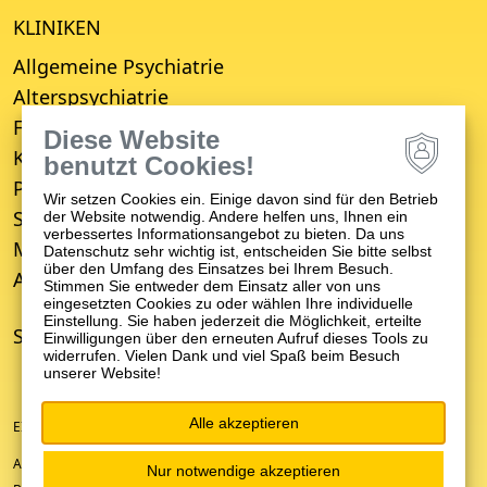
KLINIKEN
Allgemeine Psychiatrie
Alterspsychiatrie
Forensische Psychiatrie
Diese Website
Kinder- und Jugendpsychiatrie
benutzt Cookies!
Psychosomatische Medizin
Wir setzen Cookies ein. Einige davon sind für den Betrieb
Suchttherapie
der Website notwendig. Andere helfen uns, Ihnen ein
verbessertes Informationsangebot zu bieten. Da uns
Medizinisches Versorgungszentrum (MVZ)
Datenschutz sehr wichtig ist, entscheiden Sie bitte selbst
über den Umfang des Einsatzes bei Ihrem Besuch.
Ambulanter Psychiatrischer Pflegedienst (APP)
Stimmen Sie entweder dem Einsatz aller von uns
eingesetzten Cookies zu oder wählen Ihre individuelle
Einstellung. Sie haben jederzeit die Möglichkeit, erteilte
STANDORTE
Einwilligungen über den erneuten Aufruf dieses Tools zu
widerrufen. Vielen Dank und viel Spaß beim Besuch
unserer Website!
Alle akzeptieren
EIN UNTERNEHMEN DER ZFP-GRUPPE BADEN-WÜRTTEMBERG
ANFAHRT/KONTAKT
Nur notwendige akzeptieren