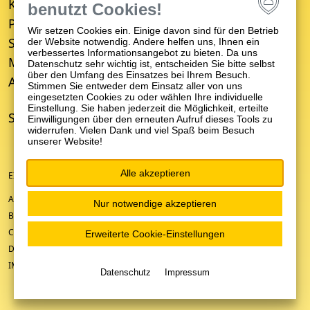
Kinder- und Jugendpsychiatrie
benutzt Cookies!
Psychosomatische Medizin
Wir setzen Cookies ein. Einige davon sind für den Betrieb
Suchttherapie
der Website notwendig. Andere helfen uns, Ihnen ein
verbessertes Informationsangebot zu bieten. Da uns
Medizinisches Versorgungszentrum (MVZ)
Datenschutz sehr wichtig ist, entscheiden Sie bitte selbst
über den Umfang des Einsatzes bei Ihrem Besuch.
Ambulanter Psychiatrischer Pflegedienst (APP)
Stimmen Sie entweder dem Einsatz aller von uns
eingesetzten Cookies zu oder wählen Ihre individuelle
Einstellung. Sie haben jederzeit die Möglichkeit, erteilte
STANDORTE
Einwilligungen über den erneuten Aufruf dieses Tools zu
widerrufen. Vielen Dank und viel Spaß beim Besuch
unserer Website!
Alle akzeptieren
EIN UNTERNEHMEN DER ZFP-GRUPPE BADEN-WÜRTTEMBERG
ANFAHRT/KONTAKT
Nur notwendige akzeptieren
BARRIEREFREIHEIT
COOKIE-EINSTELLUNGEN
Erweiterte Cookie-Einstellungen
DATENSCHUTZ
IMPRESSUM
Datenschutz
Impressum