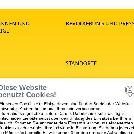
*INNEN UND
BEVÖLKERUNG UND PRES
IGE
STANDORTE
e Psychiatrie
Diese Website
hiatrie
benutzt Cookies!
he Psychiatrie
Wir setzen Cookies ein. Einige davon sind für den Betrieb der Website
nd Jugendpsychiatrie
notwendig. Andere helfen uns, Ihnen ein verbessertes
matische Medizin
Informationsangebot zu bieten. Da uns Datenschutz sehr wichtig ist,
entscheiden Sie bitte selbst über den Umfang des Einsatzes bei Ihrem
apie
Besuch. Stimmen Sie entweder dem Einsatz aller von uns eingesetzten
Cookies zu oder wählen Ihre individuelle Einstellung. Sie haben jederzei
ches
die Möglichkeit, erteilte Einwilligungen über den erneuten Aufruf dieses