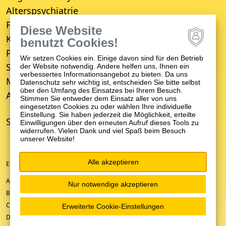
Alterspsychiatrie
Forensische Psychiatrie
Diese Website
Kinder- und Jugendpsychiatrie
benutzt Cookies!
Psychosomatische Medizin
Wir setzen Cookies ein. Einige davon sind für den Betrieb
Suchttherapie
der Website notwendig. Andere helfen uns, Ihnen ein
verbessertes Informationsangebot zu bieten. Da uns
Medizinisches Versorgungszentrum (MVZ)
Datenschutz sehr wichtig ist, entscheiden Sie bitte selbst
über den Umfang des Einsatzes bei Ihrem Besuch.
Ambulanter Psychiatrischer Pflegedienst (APP)
Stimmen Sie entweder dem Einsatz aller von uns
eingesetzten Cookies zu oder wählen Ihre individuelle
Einstellung. Sie haben jederzeit die Möglichkeit, erteilte
STANDORTE
Einwilligungen über den erneuten Aufruf dieses Tools zu
widerrufen. Vielen Dank und viel Spaß beim Besuch
unserer Website!
Alle akzeptieren
EIN UNTERNEHMEN DER ZFP-GRUPPE BADEN-WÜRTTEMBERG
ANFAHRT/KONTAKT
Nur notwendige akzeptieren
BARRIEREFREIHEIT
COOKIE-EINSTELLUNGEN
Erweiterte Cookie-Einstellungen
DATENSCHUTZ