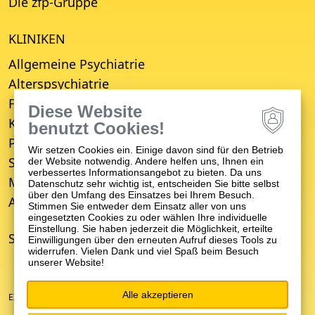
Die zfp-Gruppe
KLINIKEN
Allgemeine Psychiatrie
Alterspsychiatrie
Forensische Psychiatrie
Diese Website
Kinder- und Jugendpsychiatrie
benutzt Cookies!
Psychosomatische Medizin
Wir setzen Cookies ein. Einige davon sind für den Betrieb
Suchttherapie
der Website notwendig. Andere helfen uns, Ihnen ein
verbessertes Informationsangebot zu bieten. Da uns
Medizinisches Versorgungszentrum (MVZ)
Datenschutz sehr wichtig ist, entscheiden Sie bitte selbst
über den Umfang des Einsatzes bei Ihrem Besuch.
Ambulanter Psychiatrischer Pflegedienst (APP)
Stimmen Sie entweder dem Einsatz aller von uns
eingesetzten Cookies zu oder wählen Ihre individuelle
Einstellung. Sie haben jederzeit die Möglichkeit, erteilte
STANDORTE
Einwilligungen über den erneuten Aufruf dieses Tools zu
widerrufen. Vielen Dank und viel Spaß beim Besuch
unserer Website!
Alle akzeptieren
EIN UNTERNEHMEN DER ZFP-GRUPPE BADEN-WÜRTTEMBERG