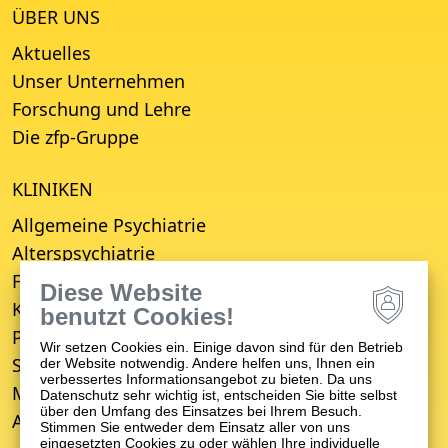
ÜBER UNS
Aktuelles
Unser Unternehmen
Forschung und Lehre
Die zfp-Gruppe
KLINIKEN
Allgemeine Psychiatrie
Alterspsychiatrie
Forensische Psychiatrie
Diese Website
Kinder- und Jugendpsychiatrie
benutzt Cookies!
Psychosomatische Medizin
Wir setzen Cookies ein. Einige davon sind für den Betrieb
Suchttherapie
der Website notwendig. Andere helfen uns, Ihnen ein
verbessertes Informationsangebot zu bieten. Da uns
Medizinisches Versorgungszentrum (MVZ)
Datenschutz sehr wichtig ist, entscheiden Sie bitte selbst
über den Umfang des Einsatzes bei Ihrem Besuch.
Ambulanter Psychiatrischer Pflegedienst (APP)
Stimmen Sie entweder dem Einsatz aller von uns
eingesetzten Cookies zu oder wählen Ihre individuelle