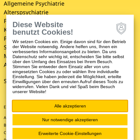
Allgemeine Psychiatrie
Alterspsychiatrie
Forensische Psychiatrie
Diese Website
Kinder- und Jugendpsychiatrie
benutzt Cookies!
Psychosomatische Medizin
Wir setzen Cookies ein. Einige davon sind für den Betrieb
Suchttherapie
der Website notwendig. Andere helfen uns, Ihnen ein
verbessertes Informationsangebot zu bieten. Da uns
Medizinisches Versorgungszentrum (MVZ)
Datenschutz sehr wichtig ist, entscheiden Sie bitte selbst
über den Umfang des Einsatzes bei Ihrem Besuch.
Ambulanter Psychiatrischer Pflegedienst (APP)
Stimmen Sie entweder dem Einsatz aller von uns
eingesetzten Cookies zu oder wählen Ihre individuelle
Einstellung. Sie haben jederzeit die Möglichkeit, erteilte
STANDORTE
Einwilligungen über den erneuten Aufruf dieses Tools zu
widerrufen. Vielen Dank und viel Spaß beim Besuch
unserer Website!
Alle akzeptieren
EIN UNTERNEHMEN DER ZFP-GRUPPE BADEN-WÜRTTEMBERG
ANFAHRT/KONTAKT
Nur notwendige akzeptieren
BARRIEREFREIHEIT
COOKIE-EINSTELLUNGEN
Erweiterte Cookie-Einstellungen