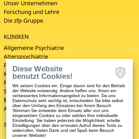
Unser Unternehmen
Forschung und Lehre
Die zfp-Gruppe
KLINIKEN
Allgemeine Psychiatrie
Alterspsychiatrie
Forensische Psychiatrie
Diese Website
Kinder- und Jugendpsychiatrie
benutzt Cookies!
Psychosomatische Medizin
Wir setzen Cookies ein. Einige davon sind für den Betrieb
Suchttherapie
der Website notwendig. Andere helfen uns, Ihnen ein
verbessertes Informationsangebot zu bieten. Da uns
Medizinisches Versorgungszentrum (MVZ)
Datenschutz sehr wichtig ist, entscheiden Sie bitte selbst
über den Umfang des Einsatzes bei Ihrem Besuch.
Ambulanter Psychiatrischer Pflegedienst (APP)
Stimmen Sie entweder dem Einsatz aller von uns
eingesetzten Cookies zu oder wählen Ihre individuelle
Einstellung. Sie haben jederzeit die Möglichkeit, erteilte
STANDORTE
Einwilligungen über den erneuten Aufruf dieses Tools zu
widerrufen. Vielen Dank und viel Spaß beim Besuch
unserer Website!