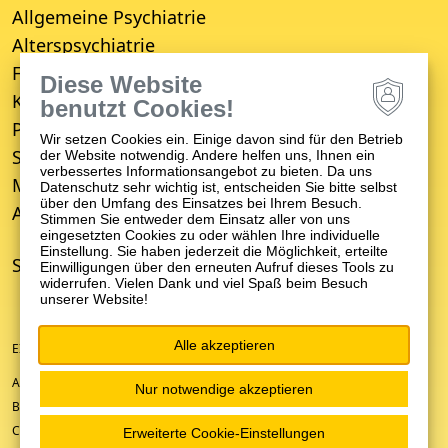
Allgemeine Psychiatrie
Alterspsychiatrie
Forensische Psychiatrie
Diese Website
Kinder- und Jugendpsychiatrie
benutzt Cookies!
Psychosomatische Medizin
Wir setzen Cookies ein. Einige davon sind für den Betrieb
Suchttherapie
der Website notwendig. Andere helfen uns, Ihnen ein
verbessertes Informationsangebot zu bieten. Da uns
Medizinisches Versorgungszentrum (MVZ)
Datenschutz sehr wichtig ist, entscheiden Sie bitte selbst
über den Umfang des Einsatzes bei Ihrem Besuch.
Ambulanter Psychiatrischer Pflegedienst (APP)
Stimmen Sie entweder dem Einsatz aller von uns
eingesetzten Cookies zu oder wählen Ihre individuelle
Einstellung. Sie haben jederzeit die Möglichkeit, erteilte
STANDORTE
Einwilligungen über den erneuten Aufruf dieses Tools zu
widerrufen. Vielen Dank und viel Spaß beim Besuch
unserer Website!
Alle akzeptieren
EIN UNTERNEHMEN DER ZFP-GRUPPE BADEN-WÜRTTEMBERG
ANFAHRT/KONTAKT
Nur notwendige akzeptieren
BARRIEREFREIHEIT
COOKIE-EINSTELLUNGEN
Erweiterte Cookie-Einstellungen