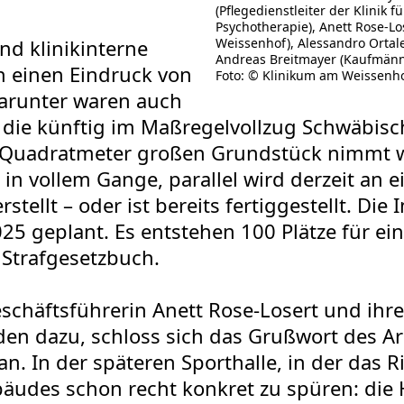
(Pflegedienstleiter der Klinik 
Psychotherapie), Anett Rose-Lo
d klinikinterne
Weissenhof), Alessandro Ortale
Andreas Breitmayer (Kaufmänni
h einen Eindruck von
Foto: © Klinikum am Weissenh
Darunter waren auch
die künftig im Maßregelvollzug Schwäbisch
Quadratmeter großen Grundstück nimmt wei
in vollem Gange, parallel wird derzeit an ei
stellt – oder ist bereits fertiggestellt. Di
5 geplant. Es entstehen 100 Plätze für ei
Strafgesetzbuch.
chäftsführerin Anett Rose-Losert und ihr
en dazu, schloss sich das Grußwort des Arc
. In der späteren Sporthalle, in der das Ri
äudes schon recht konkret zu spüren: die 