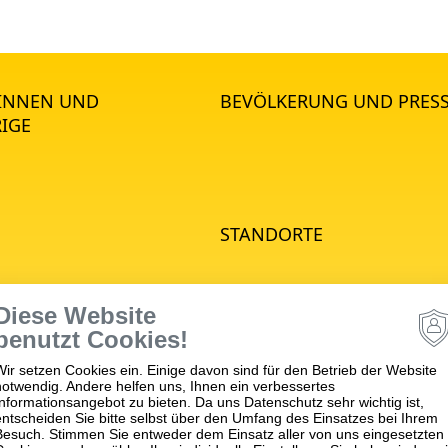
*INNEN UND
BEVÖLKERUNG UND PRES
IGE
STANDORTE
e Psychiatrie
Diese Website
hiatrie
benutzt Cookies!
he Psychiatrie
Wir setzen Cookies ein. Einige davon sind für den Betrieb der Website
nd Jugendpsychiatrie
notwendig. Andere helfen uns, Ihnen ein verbessertes
matische Medizin
Informationsangebot zu bieten. Da uns Datenschutz sehr wichtig ist,
entscheiden Sie bitte selbst über den Umfang des Einsatzes bei Ihrem
apie
Besuch. Stimmen Sie entweder dem Einsatz aller von uns eingesetzten