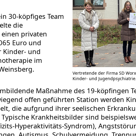
ein 30-köpfiges Team
lte die
 einen privaten
065 Euro und
r Kinder- und
hotherapie im
Weinsberg.
Vertretende der Firma SD Wor
Kinder- und Jugendpsychiatrie
eambildende Maßnahme des 19-köpfingen Te
iegend offen geführten Station werden Kin
lt, die aufgrund ihrer seelischen Erkranku
Typische Krankheitsbilder sind beispielsw
zits-Hyperaktivitäts-Syndrom), Angststöru
ngen, Autismus, Schulvermeidung, Trennu