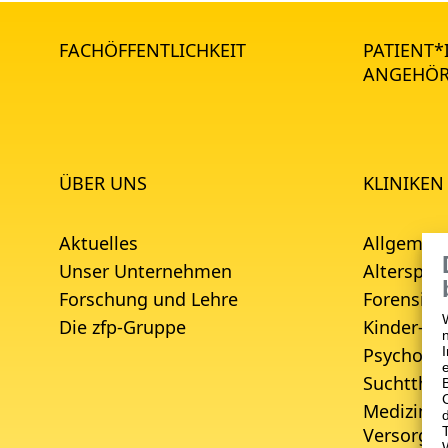
FACHÖFFENTLICHKEIT
PATIENT
ANGEHÖR
ÜBER UNS
KLINIKEN
Aktuelles
Allgemein
Unser Unternehmen
Alterspsyc
Forschung und Lehre
Forensisc
Die zfp-Gruppe
Kinder- u
Psychoso
Suchtther
Medizinis
Versorgu