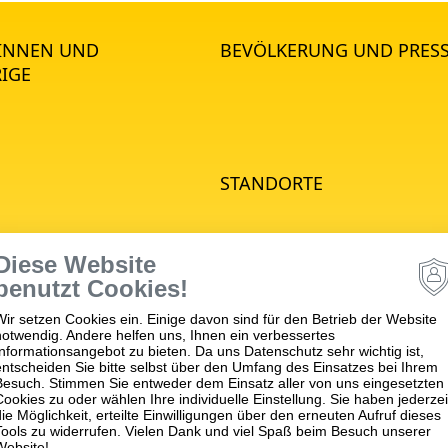
*INNEN UND
BEVÖLKERUNG UND PRES
IGE
STANDORTE
e Psychiatrie
Diese Website
hiatrie
benutzt Cookies!
he Psychiatrie
Wir setzen Cookies ein. Einige davon sind für den Betrieb der Website
nd Jugendpsychiatrie
notwendig. Andere helfen uns, Ihnen ein verbessertes
matische Medizin
Informationsangebot zu bieten. Da uns Datenschutz sehr wichtig ist,
entscheiden Sie bitte selbst über den Umfang des Einsatzes bei Ihrem
apie
Besuch. Stimmen Sie entweder dem Einsatz aller von uns eingesetzten
Cookies zu oder wählen Ihre individuelle Einstellung. Sie haben jederzei
ches
die Möglichkeit, erteilte Einwilligungen über den erneuten Aufruf dieses
ngszentrum (MVZ)
Tools zu widerrufen. Vielen Dank und viel Spaß beim Besuch unserer
Website!