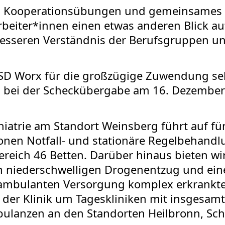
am Kooperationsübungen und gemeinsame
beiter*innen einen etwas anderen Blick a
esseren Verständnis der Berufsgruppen un
D Worx für die großzügige Zuwendung sehr 
a bei der Scheckübergabe am 16. Dezember
iatrie am Standort Weinsberg führt auf fü
ionen Notfall- und stationäre Regelbehand
Bereich 46 Betten. Darüber hinaus bieten w
n niederschwelligen Drogenentzug und eine
 ambulanten Versorgung komplex erkrankte
 der Klinik um Tageskliniken mit insgesam
mbulanzen an den Standorten Heilbronn, Sc