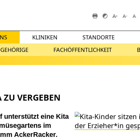
UNS
KLINIKEN
STANDORTE
NGEHÖRIGE
FACHÖFFENTLICHKEIT
A ZU VERGEBEN
unterstützt eine Kita
emüsegartens im
amm AckerRacker.