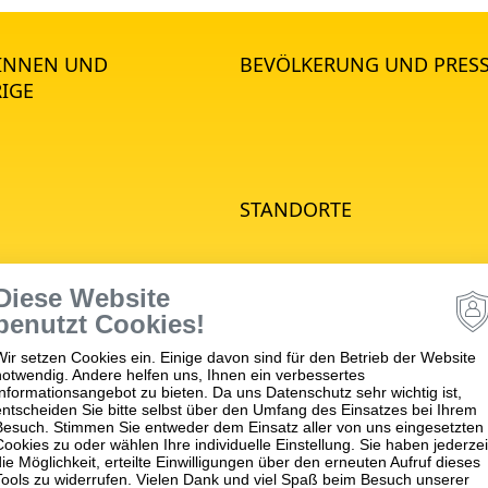
*INNEN UND
BEVÖLKERUNG UND PRES
IGE
STANDORTE
e Psychiatrie
Diese Website
hiatrie
benutzt Cookies!
he Psychiatrie
Wir setzen Cookies ein. Einige davon sind für den Betrieb der Website
nd Jugendpsychiatrie
notwendig. Andere helfen uns, Ihnen ein verbessertes
matische Medizin
Informationsangebot zu bieten. Da uns Datenschutz sehr wichtig ist,
entscheiden Sie bitte selbst über den Umfang des Einsatzes bei Ihrem
apie
Besuch. Stimmen Sie entweder dem Einsatz aller von uns eingesetzten
Cookies zu oder wählen Ihre individuelle Einstellung. Sie haben jederzei
ches
die Möglichkeit, erteilte Einwilligungen über den erneuten Aufruf dieses
ngszentrum (MVZ)
Tools zu widerrufen. Vielen Dank und viel Spaß beim Besuch unserer