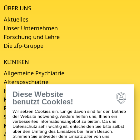
ÜBER UNS
Aktuelles
Unser Unternehmen
Forschung und Lehre
Die zfp-Gruppe
KLINIKEN
Allgemeine Psychiatrie
Alterspsychiatrie
Forensische Psychiatrie
Diese Website
Kinder- und Jugendpsychiatrie
benutzt Cookies!
Psychosomatische Medizin
Wir setzen Cookies ein. Einige davon sind für den Betrieb
Suchttherapie
der Website notwendig. Andere helfen uns, Ihnen ein
verbessertes Informationsangebot zu bieten. Da uns
Medizinisches Versorgungszentrum (MVZ)
Datenschutz sehr wichtig ist, entscheiden Sie bitte selbst
über den Umfang des Einsatzes bei Ihrem Besuch.
Ambulanter Psychiatrischer Pflegedienst (APP)
Stimmen Sie entweder dem Einsatz aller von uns