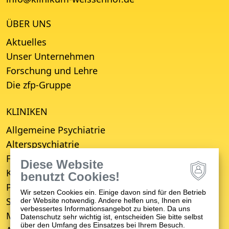
ÜBER UNS
Aktuelles
Unser Unternehmen
Forschung und Lehre
Die zfp-Gruppe
KLINIKEN
Allgemeine Psychiatrie
Alterspsychiatrie
Forensische Psychiatrie
Diese Website
Kinder- und Jugendpsychiatrie
benutzt Cookies!
Psychosomatische Medizin
Wir setzen Cookies ein. Einige davon sind für den Betrieb
Suchttherapie
der Website notwendig. Andere helfen uns, Ihnen ein
verbessertes Informationsangebot zu bieten. Da uns
Medizinisches Versorgungszentrum (MVZ)
Datenschutz sehr wichtig ist, entscheiden Sie bitte selbst
über den Umfang des Einsatzes bei Ihrem Besuch.