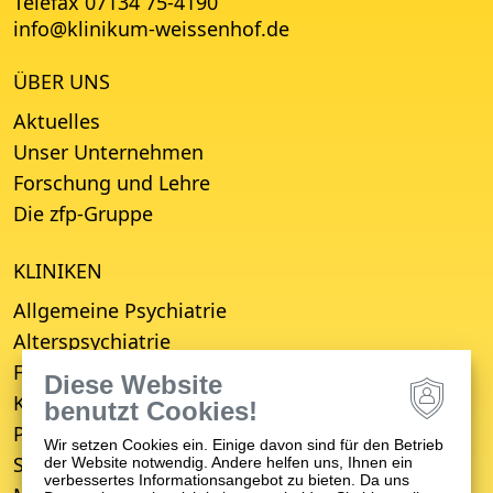
Telefax 07134 75-4190
info
@
klinikum-weissenhof.de
ÜBER UNS
Aktuelles
Unser Unternehmen
Forschung und Lehre
Die zfp-Gruppe
KLINIKEN
Allgemeine Psychiatrie
Alterspsychiatrie
Forensische Psychiatrie
Diese Website
Kinder- und Jugendpsychiatrie
benutzt Cookies!
Psychosomatische Medizin
Wir setzen Cookies ein. Einige davon sind für den Betrieb
Suchttherapie
der Website notwendig. Andere helfen uns, Ihnen ein
verbessertes Informationsangebot zu bieten. Da uns