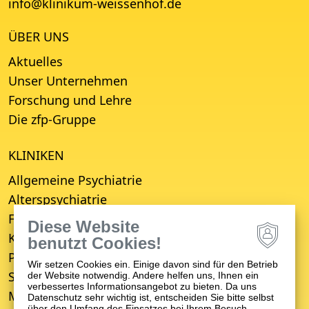
info
@
klinikum-weissenhof.de
ÜBER UNS
Aktuelles
Unser Unternehmen
Forschung und Lehre
Die zfp-Gruppe
KLINIKEN
Allgemeine Psychiatrie
Alterspsychiatrie
Forensische Psychiatrie
Diese Website
Kinder- und Jugendpsychiatrie
benutzt Cookies!
Psychosomatische Medizin
Wir setzen Cookies ein. Einige davon sind für den Betrieb
Suchttherapie
der Website notwendig. Andere helfen uns, Ihnen ein
verbessertes Informationsangebot zu bieten. Da uns
Medizinisches Versorgungszentrum (MVZ)
Datenschutz sehr wichtig ist, entscheiden Sie bitte selbst
über den Umfang des Einsatzes bei Ihrem Besuch.