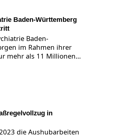
atrie Baden-Württemberg
itt
ychiatrie Baden-
orgen im Rahmen ihrer
ur mehr als 11 Millionen…
N FÜR PSYCHIATRIE BADEN-WÜRTTEMBERG MIT NEUEM WEBAUF
aßregelvollzug in
2023 die Aushubarbeiten