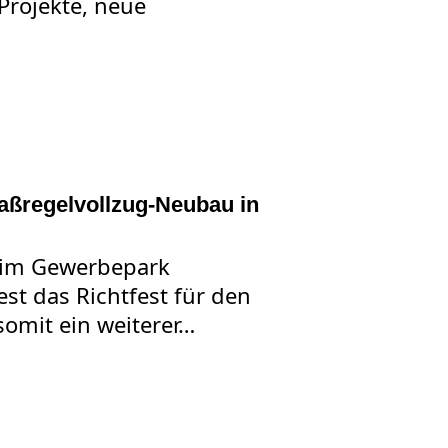
Projekte, neue
Maßregelvollzug-Neubau in
e im Gewerbepark
st das Richtfest für den
omit ein weiterer…
EST FÜR DEN MASSREGELVOLLZUG-NEUBAU IN SCHWÄBISCH HAL