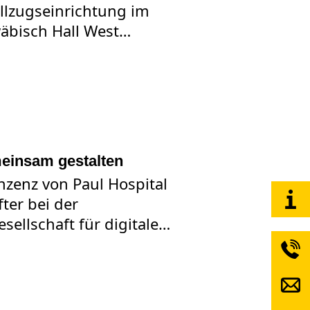
llzugseinrichtung im
äbisch Hall West…
EST FÜR DEN MASSREGELVOLLZUG IN SCHWÄBISCH HALL
meinsam gestalten
zenz von Paul Hospital
ter bei der
ellschaft für digitale…
LISIERUNG GEMEINSAM GESTALTEN