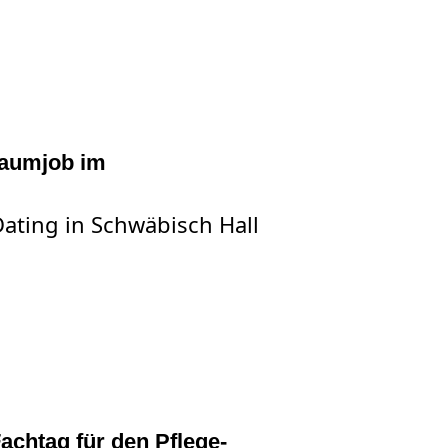
CHTHERAPEUT*INNENTAG DER KINDER- UND JUGENDPSYCHIATRI
raumjob im
Dating in Schwäbisch Hall
 SIE IHREN TRAUMJOB IM MASSREGELVOLLZUG
achtag für den Pflege-